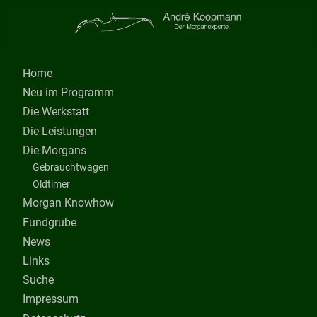
Home
Neu im Programm
Die Werkstatt
Die Leistungen
Die Morgans
Gebrauchtwagen
Oldtimer
Morgan Knowhow
Fundgrube
News
Links
Suche
Impressum