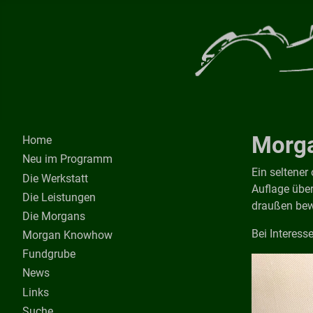
Morga
Home
Neu im Programm
Ein seltener
Die Werkstatt
Auflage übe
Die Leistungen
draußen bew
Die Morgans
Bei Interess
Morgan Knowhow
Fundgrube
News
Links
Suche